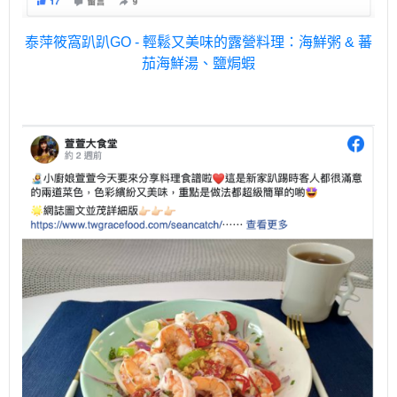
泰萍筱窩趴趴GO - 輕鬆又美味的露營料理：海鮮粥 & 蕃
茄海鮮湯、鹽焗蝦