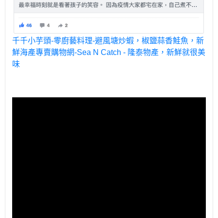
千千小芋頭-零廚藝料理-避風塘炒蝦，椒鹽蒜香鮭魚，新
鮮海產專賣購物網-Sea N Catch - 隆泰物產，新鮮就很美
味