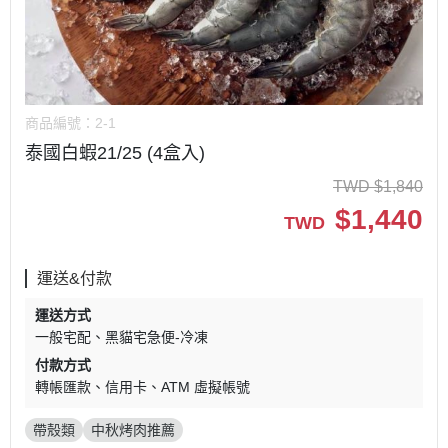
商品編號：
2-1
泰國白蝦21/25 (4盒入)
TWD
$
1,840
$
1,440
TWD
運送&付款
運送方式
一般宅配
黑貓宅急便-冷凍
付款方式
轉帳匯款
信用卡
ATM 虛擬帳號
帶殼類
中秋烤肉推薦