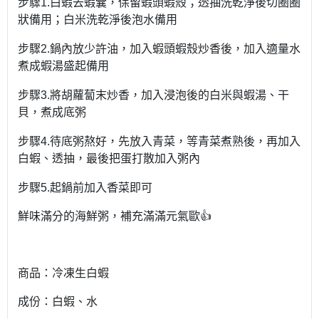
步驟1.白蝦去蝦囊，保留蝦頭蝦殼；透抽洗乾淨後切圈圈
狀備用；白米洗乾淨後泡水備用
步驟
2.鍋內放少許油，加入蝦頭蝦殼炒香後，加入適量水
煮成蝦湯盛起備用
步驟
3.將胡蘿蔔末炒香，加入浸泡後的白米與蝦湯、干
貝，煮成底粥
步驟
4.待底粥熬好，先放入青菜，等青菜煮熟後，再加入
白蝦、透抽，最後把蛋打散加入粥內
步驟
5.起鍋前加入香菜即可
鮮味滿分的海鮮粥，補充滿滿元氣歐👍
商品：冷凍生白蝦
成份：白蝦、水