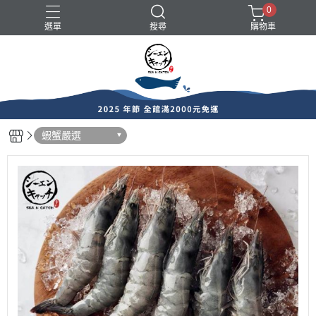
0
選單
搜尋
購物車
中秋烤肉推薦
帶殼類
易牙居港點
蝦蟹嚴選