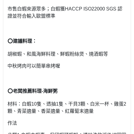
市售白蝦來源眾多；白蝦獲HACCP ISO22000 SGS 認
證並符合輸入歐盟標準
⭕️建議料理：
胡椒蝦、和風海鮮料理、鮮蝦粉絲煲、燒酒蝦等
中秋烤肉可以簡單串烤喔
⭕️老闆推薦料理-海鮮粥
材料：白蝦10隻、透抽1隻、干貝3顆、白米一杯、雞蛋2
顆、青菜適量、香菜適量、紅蘿蔔末適量
作法