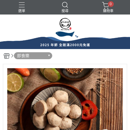
0
選單
搜尋
購物車
中秋烤肉推薦
帶殼類
易牙居港點
即食樂