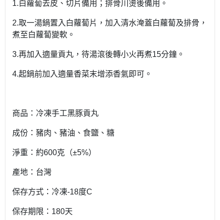
1.白蘿蔔去皮、切片備用；排骨川燙後備用。
2.取一湯鍋置入白蘿蔔片，加入清水淹蓋白蘿蔔及排骨，
煮至白蘿蔔變軟。
3.再加入適量貢丸，待湯滾後轉小火再煮15分鐘。
4.起鍋前加入適量香菜末增添香氣即可。
商品：冷凍手工黑豚貢丸
成份：豬肉、豬油、食鹽、糖
淨重：約600克（±5%）
產地：台灣
保存方式：冷凍-18度C
保存期限：180天