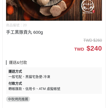
商品編號：
20
手工黑豚貢丸 600g
TWD
$
260
$
240
TWD
運送&付款
運送方式
一般宅配
黑貓宅急便-冷凍
付款方式
轉帳匯款
信用卡
ATM 虛擬帳號
中秋烤肉推薦