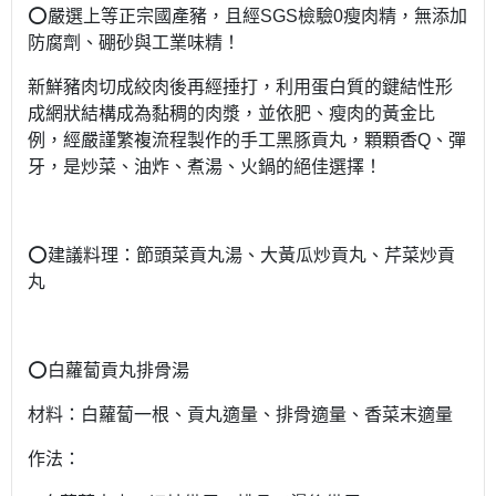
⭕️嚴選上等正宗國產豬，且經SGS檢驗0瘦肉精，無添加
防腐劑、硼砂與工業味精！
新鮮豬肉切成絞肉後再經捶打，利用蛋白質的鍵結性形
成網狀結構成為黏稠的肉漿，並依肥、瘦肉的黃金比
例，經嚴謹繁複流程製作的手工黑豚貢丸，顆顆香Q、彈
牙，是炒菜、油炸、煮湯、火鍋的絕佳選擇！
⭕️建議料理：節頭菜貢丸湯、大黃瓜炒貢丸、芹菜炒貢
丸
⭕️白蘿蔔貢丸排骨湯
材料：白蘿蔔一根、貢丸適量、排骨適量、香菜末適量
作法：