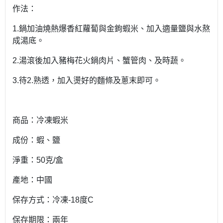
作法：
1.鍋加油燒熱爆香紅蘿蔔與金鉤蝦米、加入適量鹽與水熬
成湯底。
2.湯滾後加入豬梅花火鍋肉片、蟹管肉、及時蔬。
3.待2.熟透，加入燙好的麵條及蔥末即可。
商品：冷凍蝦米
成份：蝦、鹽
淨重：50克/盒
產地：中國
保存方式：冷凍-18度C
保存期限：兩年