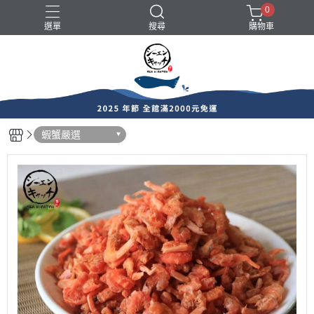
0
選單
搜尋
購物車
中秋烤肉推薦
帶殼類
易牙居港點
蝦蟹嚴選